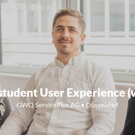
tudent User Experience (
GWQ ServicePlus AG • Düsseldorf